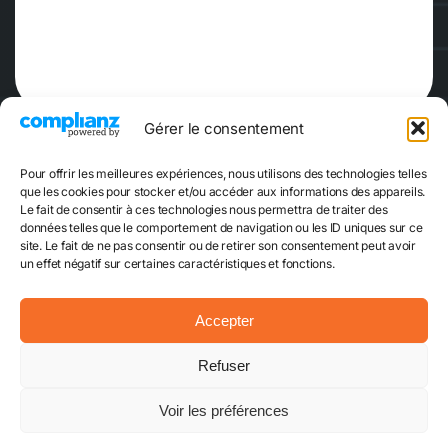
Gérer le consentement
Pour offrir les meilleures expériences, nous utilisons des technologies telles
que les cookies pour stocker et/ou accéder aux informations des appareils.
Le fait de consentir à ces technologies nous permettra de traiter des
données telles que le comportement de navigation ou les ID uniques sur ce
site. Le fait de ne pas consentir ou de retirer son consentement peut avoir
Réserver
Escape Game
un effet négatif sur certaines caractéristiques et fonctions.
Accepter
Mentions légales
CGVU
Plan du site
Refuser
Politique cookies
Contact
© 2024 - 2026 • TimeXperience - Tous droits réservés - Design
Voir les préférences
et développement par Valentin Rizard