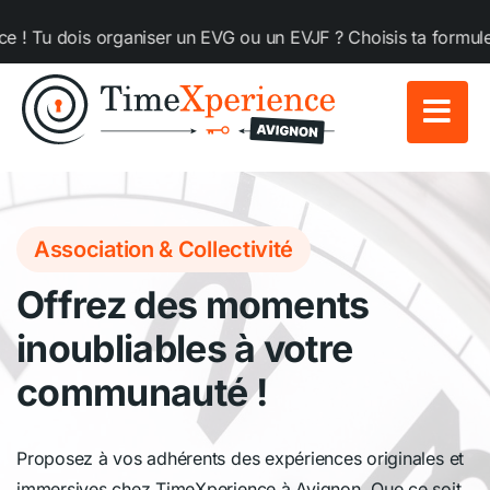
Passer
dois organiser un EVG ou un EVJF ? Choisis ta formule chez 
au
contenu
Association & Collectivité
Offrez des moments
inoubliables à votre
communauté !
Proposez à vos adhérents des expériences originales et
immersives chez TimeXperience à Avignon. Que ce soit