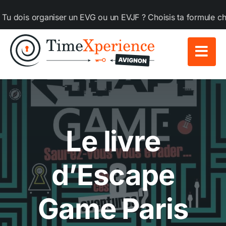
Passer
 organiser un EVG ou un EVJF ? Choisis ta formule chez Time
au
contenu
Le livre
d’Escape
Game Paris