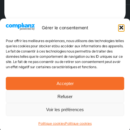
Gérer le consentement
Pour offrir les meilleures expériences, nous utilisons des technologies telles
que les cookies pour stocker et/ou accéder aux informations des appareils.
Le fait de consentir à ces technologies nous permettra de traiter des
données telles que le comportement de navigation ou les ID uniques sur ce
site. Le fait de ne pas consentir ou de retirer son consentement peut avoir
Réserver
Escape Game
un effet négatif sur certaines caractéristiques et fonctions.
Accepter
Mentions légales
CGVU
Plan du site
Refuser
Politique cookies
Contact
© 2024 - 2026 • TimeXperience - Tous droits réservés - Design
Voir les préférences
et développement par Valentin Rizard
Politique cookies
Politique cookies