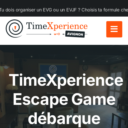
Passer
rganiser un EVG ou un EVJF ? Choisis ta formule chez TimeXp
au
contenu
TimeXperience
Escape Game
débarque