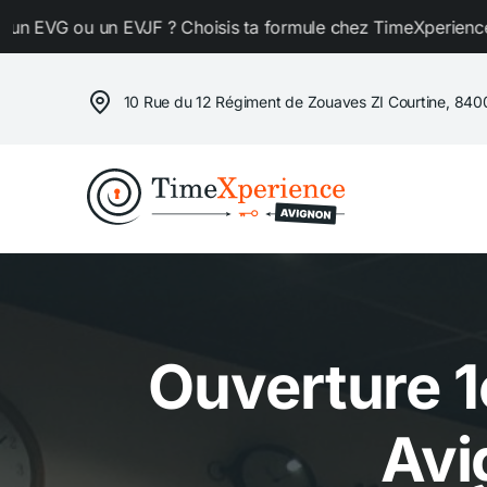
Passer
s ta formule chez TimeXperience ! Tu dois organiser un EVG 
au
contenu
10 Rue du 12 Régiment de Zouaves ZI Courtine, 84
Ouverture 1
Avi