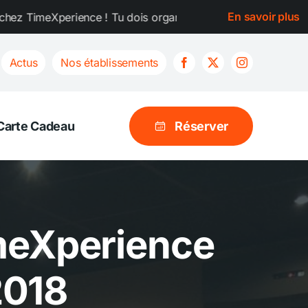
En savoir plus
s organiser un EVG ou un EVJF ? Choisis ta formule chez Tim
Actus
Nos établissements
Carte Cadeau
Réserver
imeXperience
2018