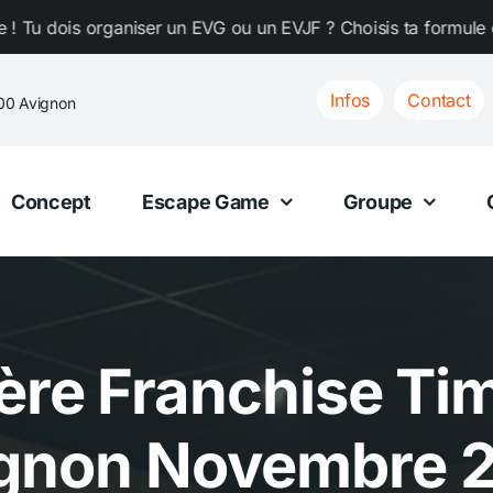
ou un EVJF ? Choisis ta formule chez TimeXperience ! Tu doi
Infos
Contact
000 Avignon
Concept
Escape Game
Groupe
ère Franchise T
gnon Novembre 